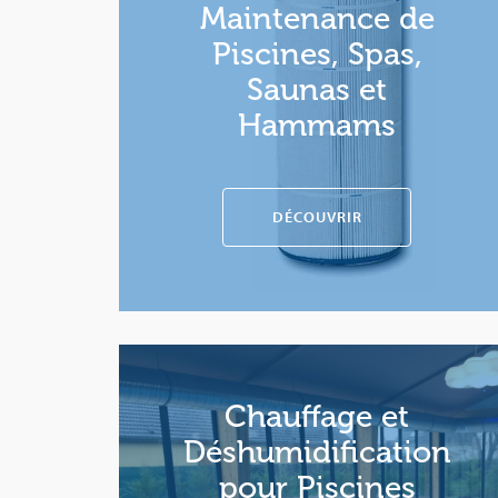
Maintenance de
Piscines, Spas,
Saunas et
Hammams
DÉCOUVRIR
Chauffage et
Déshumidification
pour Piscines