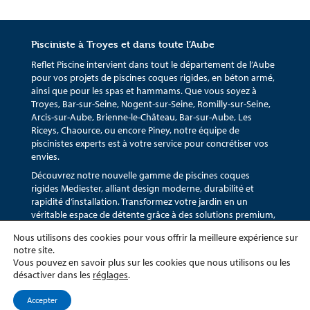
Pisciniste à Troyes et dans toute l’Aube
Reflet Piscine intervient dans tout le département de l’Aube
pour vos projets de piscines coques rigides, en béton armé,
ainsi que pour les spas et hammams. Que vous soyez à
Troyes, Bar-sur-Seine, Nogent-sur-Seine, Romilly-sur-Seine,
Arcis-sur-Aube, Brienne-le-Château, Bar-sur-Aube, Les
Riceys, Chaource, ou encore Piney, notre équipe de
piscinistes experts est à votre service pour concrétiser vos
envies.
Découvrez notre nouvelle gamme de piscines coques
rigides Mediester, alliant design moderne, durabilité et
rapidité d’installation. Transformez votre jardin en un
véritable espace de détente grâce à des solutions premium,
adaptées à vos besoins et à vos envies.
Nous utilisons des cookies pour vous offrir la meilleure expérience sur
Nous sommes également spécialisés dans la rénovation et
notre site.
l’entretien de piscines, ainsi que dans l’installation de spas et
Vous pouvez en savoir plus sur les cookies que nous utilisons ou les
hammams sur mesure. Que vous soyez particulier ou
désactiver dans les
réglages
.
professionnel, Reflet Piscine est votre partenaire de
confiance dans l’Aube et ses environs.
Accepter